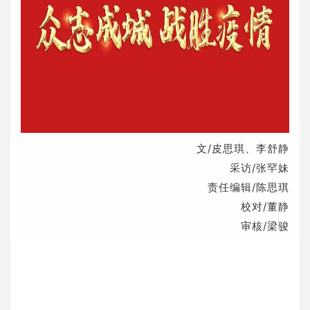
文/皮思琪、李舒静
采访/张罕妹
责任编辑/陈思琪
校对/董静
审核/梁骏