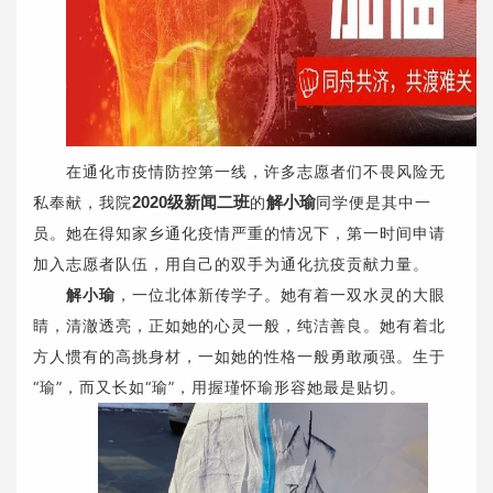
在通化市疫情防控第一线，许多志愿者们不畏风险无
私奉献，我院
2020级新闻二班
的
解小瑜
同学便是其中一
员。她在得知家乡通化疫情严重的情况下，第一时间申请
加入志愿者队伍，用自己的双手为通化抗疫贡献力量。
解小瑜
，一位北体新传学子。她有着一双水灵的大眼
睛，清澈透亮，正如她的心灵一般，纯洁善良。她有着北
方人惯有的高挑身材，一如她的性格一般勇敢顽强。生于
“瑜”，而又长如“瑜”，用握瑾怀瑜形容她最是贴切。