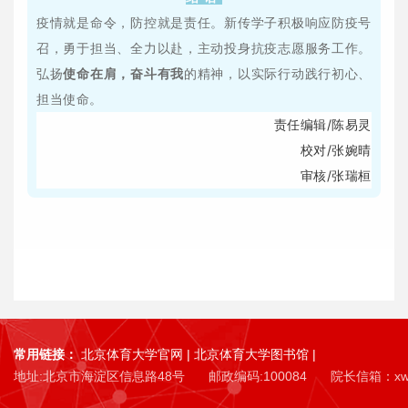
疫情就是命令，防控就是责任。新传学子积极响应防疫号
召，勇于担当、全力以赴，主动投身抗疫志愿服务工作。
弘扬
使命在肩，奋斗有我
的精神，以实际行动践行初心、
担当使命。
责任编辑/陈易灵
校对/张婉晴
审核/张瑞桓
常用链接：
北京体育大学官网
|
北京体育大学图书馆
|
地址:北京市海淀区信息路48号
邮政编码:100084
院长信箱：
x