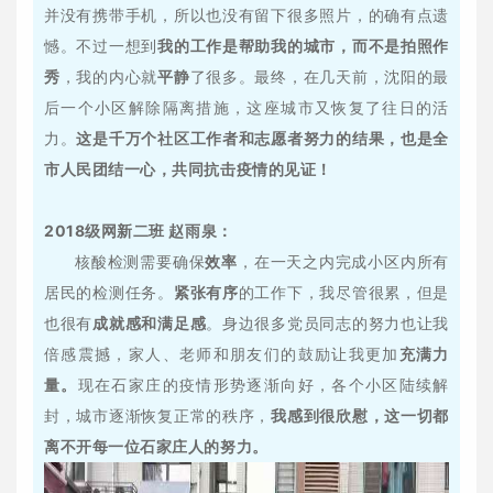
并没有携带手机，所以也没有留下很多照片，的确有点遗
憾。不过一想到
我的工作是帮助我的城市，而不是拍照作
秀
，我的内心就
平静
了很多。最终，在几天前，沈阳的最
后一个小区解除隔离措施，这座城市又恢复了往日的活
力。
这是千万个社区工作者和志愿者努力的结果，也是全
市人民团结一心，共同抗击疫情的见证！
2018级网新二班 赵雨泉：
核酸检测需要确保
效率
，在一天之内完成小区内所有
居民的检测任务。
紧张有序
的工作下，我尽管很累，但是
也很有
成就感和满足感
。身边很多党员同志的努力也让我
倍感震撼，家人、老师和朋友们的鼓励让我更加
充满力
量。
现在石家庄的疫情形势逐渐向好，各个小区陆续解
封，城市逐渐恢复正常的秩序，
我感到很欣慰，这一切都
离不开每一位石家庄人的努力。