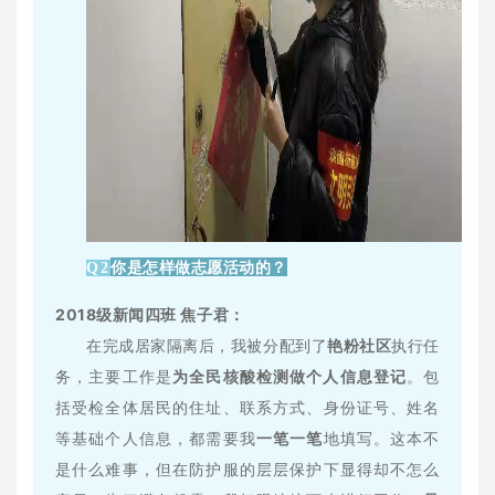
你是怎样做志愿活动的？
Q2
2018级新闻四班 焦子君：
在完成居家隔离后，我被分配到了
艳粉社区
执行任
务，主要工作是
为
全民核酸检测做个人信息登记
。包
括受检全体居民的住址、联系方式、身份证号、姓名
等基础个人信息，都需要我
一笔一笔
地填写。这本不
是什么难事，但在防护服的层层保护下显得却不怎么