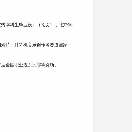
优秀本科生毕业设计（论文）
，
北京体
与短片
、计算机音乐创作
等赛道国家
首届全国职业规划大赛
等奖项
。