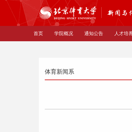
首页
学院概况
通知公告
人才培
体育新闻系