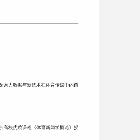
探索大数据与新技术在体育传媒中的前
。
京高校优质课程《体育新闻学概论》授