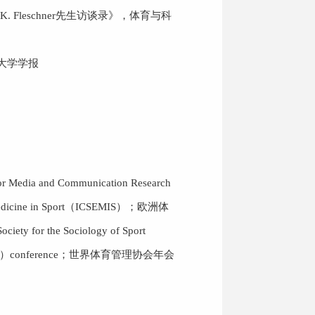
》，
体育与科
leschner先生访谈录
大学学报
a and Communication Research
edicine in Sport（ICSEMIS）；欧洲体
for the Sociology of Sport
t （IACS）conference；世界体育管理协会年会