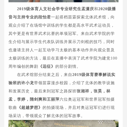
2019级体育人文社会学专业研究生孟潇庆
和
2020级播
音与主持专业的段怡君
一起搭档苗霖探索北体武术馆，向
观众介绍了在场馆中训练的学生都是高水平武术运动员，
其中更是有世界武术比赛的单项冠军。来自武术学院的学
生介绍与展示学生代表队训练并展示刀剑棍的技巧，同时
也邀请主持人一起互动学习太极的基本动作并向观众普及
太极训练的方法，最后在直播中表演了武术学院为建党100
周年编创的舞剧
《远征》
的部分剧情。
在武术馆部分结束之后，来自
2019级体育赛事解说实
验班的许小龙
带领苗霖漫步校园，介绍了北体的教学设施
和发展历史，最后来到冠军之路探班
张湘祥，张昊，林
孟，李婷，隋剑爽和王丽萍
六位奥运冠军和世界冠军拍摄
歌曲
《超越梦想》
的拍摄现场，并且对奥运冠军们进行现
场采访，带领观众了解北体的冠军故事。