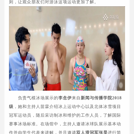
则，让观众朋友们对游泳这项运动更加了解。
负责气模冰场展示的
李念伊
来自
新闻与传播学院2018
级
，她和主持人苗霖介绍冰上运动中心以及北体冰雪项目
冠军运动员，随后采访制冰和维护的工作人员，了解国际
赛事冰场标准。在场馆中，主持人邀请冰球队展示基本动
作并由学生代表来讲解，并且邀请
双人滑冠军张昊
进行简