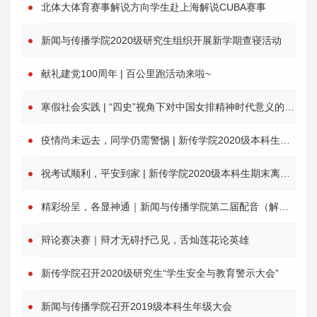
北体大体育赛事解说方向学生赴上海解说CUBA赛事
新闻与传播学院2020级研究生组织开展新学期查寝活动
献礼建党100周年 | 百公里跑活动来啦~
寒假社会实践 | “四史”视角下对中国女排精神时代意义的探究 -以福建排乡为例
疫情尚未远去，同学仍需警惕 | 新传学院2020级本科生召开寒假疫情防控工作云端通气会
祝考试顺利，平安到家 | 新传学院2020级本科生期末离校安全教育专题会
精彩纷呈，各显神通｜新闻与传播学院第二届配音（解说）大赛初赛圆满结束
辩论赛决赛｜辩才无碍抒己见，舌灿莲花论英雄
新传学院召开2020级研究生“学生安全与教育警示大会”
新闻与传播学院召开2019级本科生年级大会